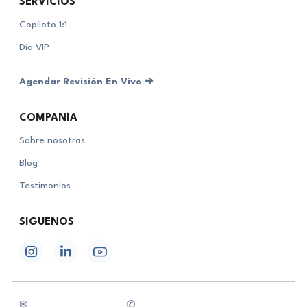
SERVICIOS
Copiloto 1:1
Día VIP
Agendar Revisión En Vivo ➔
COMPAÑÍA
Sobre nosotras
Blog
Testimonios
SÍGUENOS
✉
✆